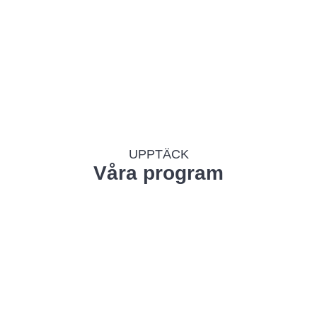
färdigheter med sikte på
framtiden, med personlig omsorg
om individen.
Ansökan
UPPTÄCK
Våra program