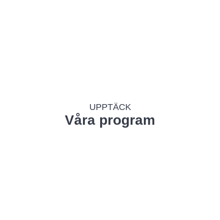
färdigheter med sikte på
framtiden, med personlig omsorg
om individen.
Ansökan
UPPTÄCK
Våra program