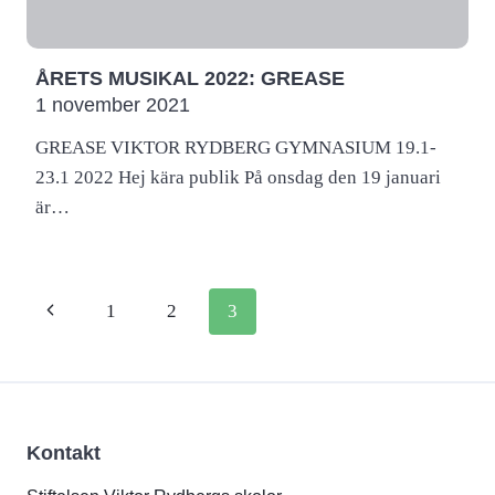
ÅRETS MUSIKAL 2022: GREASE
1 november 2021
GREASE VIKTOR RYDBERG GYMNASIUM 19.1-
23.1 2022 Hej kära publik På onsdag den 19 januari
är…
Page
Previous
1
2
3
navigation
Page
Kontakt